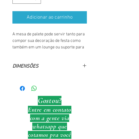
Adicionar ao carrinho
A mesa de palete pode servir tanto para 
compor sua decoração de festa como 
também em um lounge ou suporte para 
stands, feiras e eventos como festas de 
aniversário e casamento. É modular 
DIMENSÕES
portanto suporta diversos tamanhos, 
sempre multimos de 1,20m. (2,40m - 
Largura: 120cm
3,60m - 4,80m etc)
Altura: 78cm
Comprimento: 100cm
Gostou?
Entre em contato
com a gente via
whatsapp que
cotamos pra você