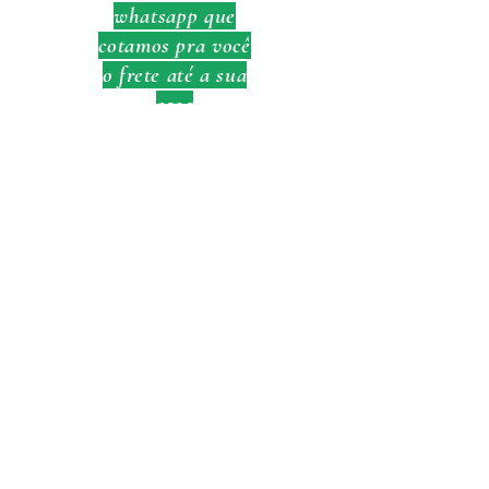
compras com segurança.
whatsapp que
cotamos pra você
o frete até a sua
casa
Nossa localização
Incra 7,
Próximo à Taguatinga norte
Brasília / DF
Política de Privacidade
Termos de contratação do curso e Política de Cancelamento