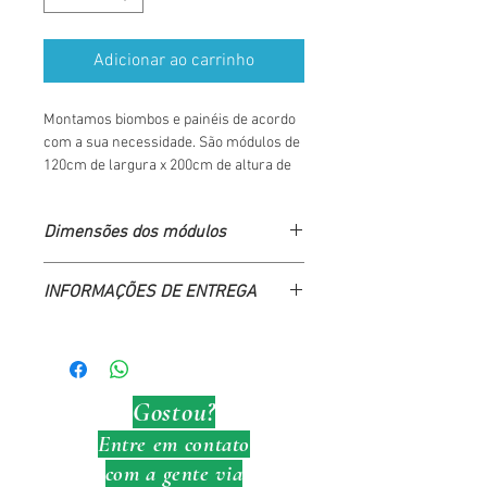
Adicionar ao carrinho
Montamos biombos e painéis de acordo 
com a sua necessidade. São módulos de 
120cm de largura x 200cm de altura de 
fácil montagem e desmontagem que 
podem se encaixar na decoração que 
Dimensões dos módulos
você desejar!
Largura: 120cm
INFORMAÇÕES DE ENTREGA
Altura: 200cm
Comprimento: 13cm
Sou a política de frete. Sou um ótimo 
lugar para adicionar mais informações 
sobre seus métodos de frete, 
embalagem e custo. Oferecendo 
Gostou?
informações claras sobre sua política 
Entre em contato
de frete é uma ótima maneira de 
com a gente via
estabelecer a confiança e garantir 